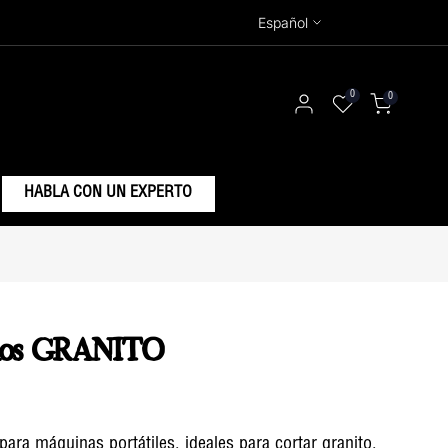
Español
0
0
HABLA CON UN EXPERTO
ados GRANITO
ara máquinas portátiles, ideales para cortar granito.