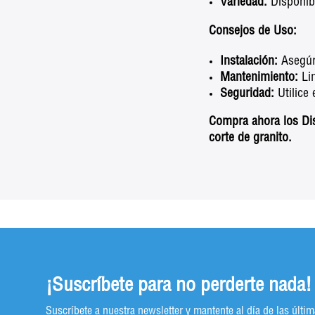
Variedad:
Disponibl
Consejos de Uso:
Instalación:
Asegúre
Mantenimiento:
Lim
Seguridad:
Utilice
Compra ahora los Dis
corte de granito.
¡Suscríbete para no perderte nada!
Suscríbete a nuestra newsletter y mantente al día de las últ