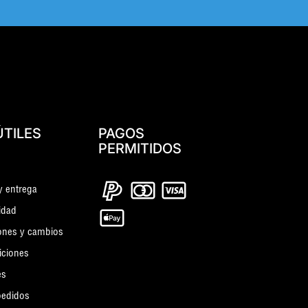
ÚTILES
PAGOS
PERMITIDOS
y entrega
cidad
ones y cambios
iciones
es
pedidos