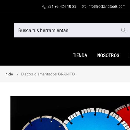
Ir
+34 96 424 10 23
info@rockandtools.com
al
contenido
TIENDA
NOSOTROS
Discos diamantados GRANITO
Inicio