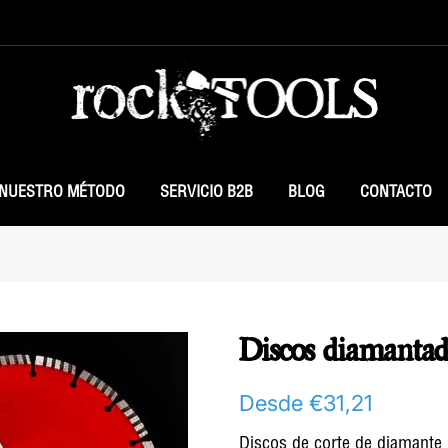
NUESTRO MÉTODO
SERVICIO B2B
BLOG
CONTACTO
Discos diamant
Desde
€31,21
Discos de corte de diamante p