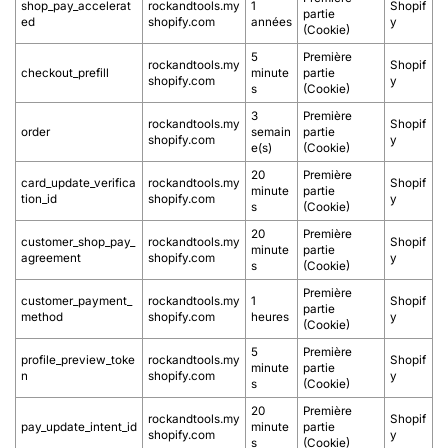
shop_pay_accelerat
rockandtools.my
1
Shopif
partie
ed
shopify.com
années
y
(Cookie)
5
Première
rockandtools.my
Shopif
checkout_prefill
minute
partie
shopify.com
y
s
(Cookie)
3
Première
rockandtools.my
Shopif
order
semain
partie
shopify.com
y
e(s)
(Cookie)
20
Première
card_update_verifica
rockandtools.my
Shopif
minute
partie
tion_id
shopify.com
y
s
(Cookie)
20
Première
customer_shop_pay_
rockandtools.my
Shopif
minute
partie
agreement
shopify.com
y
s
(Cookie)
Première
customer_payment_
rockandtools.my
1
Shopif
partie
method
shopify.com
heures
y
(Cookie)
5
Première
profile_preview_toke
rockandtools.my
Shopif
minute
partie
n
shopify.com
y
s
(Cookie)
20
Première
rockandtools.my
Shopif
pay_update_intent_id
minute
partie
shopify.com
y
s
(Cookie)