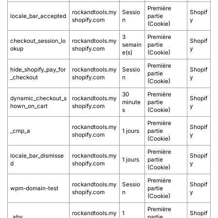
Première
rockandtools.my
Sessio
Shopif
locale_bar_accepted
partie
shopify.com
n
y
(Cookie)
3
Première
checkout_session_lo
rockandtools.my
Shopif
semain
partie
okup
shopify.com
y
e(s)
(Cookie)
Première
hide_shopify_pay_for
rockandtools.my
Sessio
Shopif
partie
_checkout
shopify.com
n
y
(Cookie)
30
Première
dynamic_checkout_s
rockandtools.my
Shopif
minute
partie
hown_on_cart
shopify.com
y
s
(Cookie)
Première
rockandtools.my
Shopif
_cmp_a
1 jours
partie
shopify.com
y
(Cookie)
Première
locale_bar_dismisse
rockandtools.my
Shopif
1 jours
partie
d
shopify.com
y
(Cookie)
Première
rockandtools.my
Sessio
Shopif
wpm-domain-test
partie
shopify.com
n
y
(Cookie)
Première
rockandtools.my
1
Shopif
_abv
partie