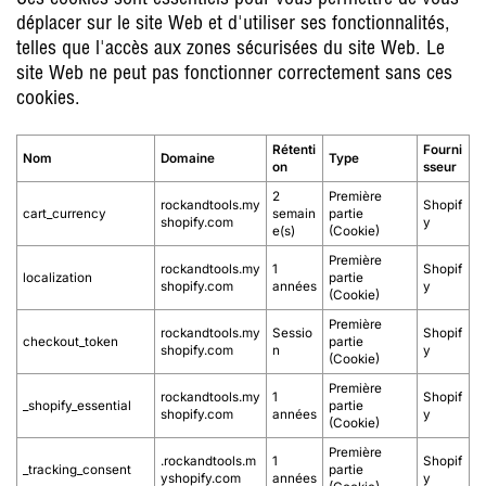
Ces cookies sont essentiels pour vous permettre de vous
déplacer sur le site Web et d'utiliser ses fonctionnalités,
telles que l'accès aux zones sécurisées du site Web. Le
site Web ne peut pas fonctionner correctement sans ces
cookies.
Rétenti
Fourni
Nom
Domaine
Type
on
sseur
2
Première
rockandtools.my
Shopif
cart_currency
semain
partie
shopify.com
y
e(s)
(Cookie)
Première
rockandtools.my
1
Shopif
localization
partie
shopify.com
années
y
(Cookie)
Première
rockandtools.my
Sessio
Shopif
checkout_token
partie
shopify.com
n
y
(Cookie)
Première
rockandtools.my
1
Shopif
_shopify_essential
partie
shopify.com
années
y
(Cookie)
Première
.rockandtools.m
1
Shopif
_tracking_consent
partie
yshopify.com
années
y