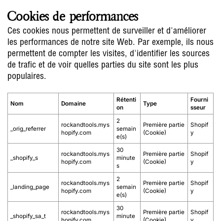
Cookies de performances
Ces cookies nous permettent de surveiller et d'améliorer
les performances de notre site Web. Par exemple, ils nous
permettent de compter les visites, d'identifier les sources
de trafic et de voir quelles parties du site sont les plus
populaires.
Rétenti
Fourni
Nom
Domaine
Type
on
sseur
2
rockandtools.mys
Première partie
Shopif
_orig_referrer
semain
hopify.com
(Cookie)
y
e(s)
30
rockandtools.mys
Première partie
Shopif
_shopify_s
minute
hopify.com
(Cookie)
y
s
2
rockandtools.mys
Première partie
Shopif
_landing_page
semain
hopify.com
(Cookie)
y
e(s)
30
rockandtools.mys
Première partie
Shopif
_shopify_sa_t
minute
hopify.com
(Cookie)
y