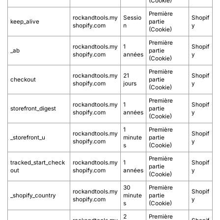
(Cookie)
Première
rockandtools.my
Sessio
Shopif
keep_alive
partie
shopify.com
n
y
(Cookie)
Première
rockandtools.my
1
Shopif
_ab
partie
shopify.com
années
y
(Cookie)
Première
rockandtools.my
21
Shopif
checkout
partie
shopify.com
jours
y
(Cookie)
Première
rockandtools.my
1
Shopif
storefront_digest
partie
shopify.com
années
y
(Cookie)
1
Première
rockandtools.my
Shopif
_storefront_u
minute
partie
shopify.com
y
s
(Cookie)
Première
tracked_start_check
rockandtools.my
1
Shopif
partie
out
shopify.com
années
y
(Cookie)
30
Première
rockandtools.my
Shopif
_shopify_country
minute
partie
shopify.com
y
s
(Cookie)
2
Première