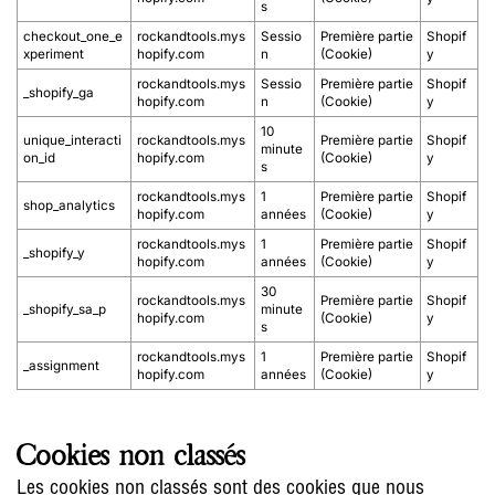
s
checkout_one_e
rockandtools.mys
Sessio
Première partie
Shopif
xperiment
hopify.com
n
(Cookie)
y
rockandtools.mys
Sessio
Première partie
Shopif
_shopify_ga
hopify.com
n
(Cookie)
y
10
unique_interacti
rockandtools.mys
Première partie
Shopif
minute
on_id
hopify.com
(Cookie)
y
s
rockandtools.mys
1
Première partie
Shopif
shop_analytics
hopify.com
années
(Cookie)
y
rockandtools.mys
1
Première partie
Shopif
_shopify_y
hopify.com
années
(Cookie)
y
30
rockandtools.mys
Première partie
Shopif
_shopify_sa_p
minute
hopify.com
(Cookie)
y
s
rockandtools.mys
1
Première partie
Shopif
_assignment
hopify.com
années
(Cookie)
y
Cookies non classés
Les cookies non classés sont des cookies que nous