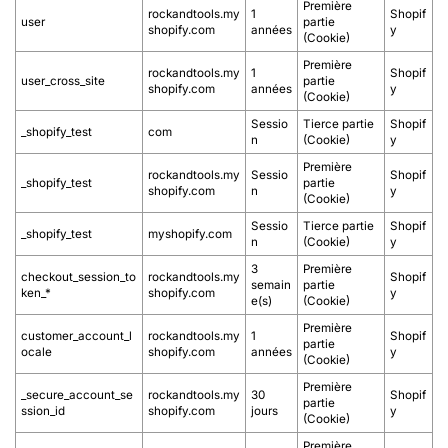
Première
rockandtools.my
1
Shopif
user
partie
shopify.com
années
y
(Cookie)
Première
rockandtools.my
1
Shopif
user_cross_site
partie
shopify.com
années
y
(Cookie)
Sessio
Tierce partie
Shopif
_shopify_test
com
n
(Cookie)
y
Première
rockandtools.my
Sessio
Shopif
_shopify_test
partie
shopify.com
n
y
(Cookie)
Sessio
Tierce partie
Shopif
_shopify_test
myshopify.com
n
(Cookie)
y
3
Première
checkout_session_to
rockandtools.my
Shopif
semain
partie
ken_*
shopify.com
y
e(s)
(Cookie)
Première
customer_account_l
rockandtools.my
1
Shopif
partie
ocale
shopify.com
années
y
(Cookie)
Première
_secure_account_se
rockandtools.my
30
Shopif
partie
ssion_id
shopify.com
jours
y
(Cookie)
Première