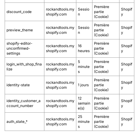
Première
rockandtools.my
Sessio
Shopif
discount_code
partie
shopify.com
n
y
(Cookie)
Première
rockandtools.my
Sessio
Shopif
preview_theme
partie
shopify.com
n
y
(Cookie)
shopify-editor-
Première
rockandtools.my
16
Shopif
unconfirmed-
partie
shopify.com
heures
y
settings
(Cookie)
5
Première
login_with_shop_fina
rockandtools.my
Shopif
minute
partie
lize
shopify.com
y
s
(Cookie)
Première
rockandtools.my
Shopif
identity-state
1 jours
partie
shopify.com
y
(Cookie)
12
Première
identity_customer_a
rockandtools.my
Shopif
semain
partie
ccount_number
shopify.com
y
e(s)
(Cookie)
25
Première
rockandtools.my
Shopif
auth_state_*
minute
partie
shopify.com
y
s
(Cookie)