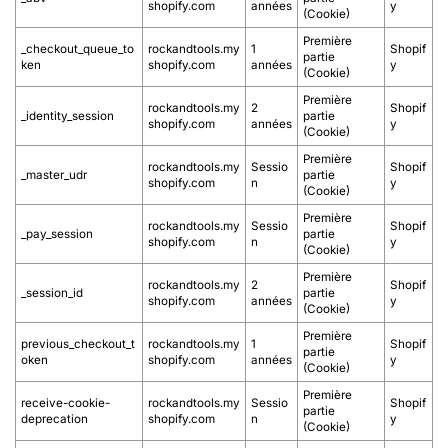
shopify.com
années
y
(Cookie)
Première
_checkout_queue_to
rockandtools.my
1
Shopif
partie
ken
shopify.com
années
y
(Cookie)
Première
rockandtools.my
2
Shopif
_identity_session
partie
shopify.com
années
y
(Cookie)
Première
rockandtools.my
Sessio
Shopif
_master_udr
partie
shopify.com
n
y
(Cookie)
Première
rockandtools.my
Sessio
Shopif
_pay_session
partie
shopify.com
n
y
(Cookie)
Première
rockandtools.my
2
Shopif
_session_id
partie
shopify.com
années
y
(Cookie)
Première
previous_checkout_t
rockandtools.my
1
Shopif
partie
oken
shopify.com
années
y
(Cookie)
Première
receive-cookie-
rockandtools.my
Sessio
Shopif
partie
deprecation
shopify.com
n
y
(Cookie)