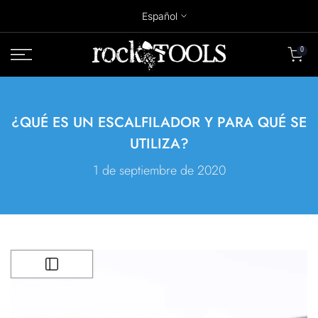
Ir
Español
al
contenido
0
¿QUÉ ES UN ESCALFILADOR Y PARA QUÉ SE
UTILIZA?
1 de septiembre de 2020
Abrir barra lateral